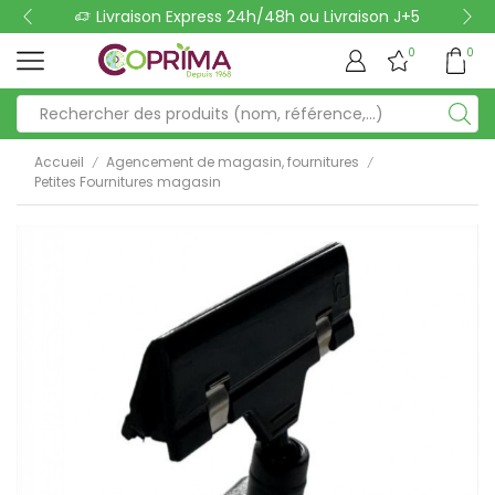
Livraison Express 24h/48h ou Livraison J+5
0
0
Accueil
Agencement de magasin, fournitures
/
/
Petites Fournitures magasin