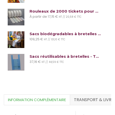
Rouleaux de 2000 tickets pour distributeur - Gestion file d'attente - 5 couleurs au choix
À partir de
17,15
€
HT //
20,58
€
TTC
Sacs biodégradables à bretelles (lot de 2400 sacs)
109,25
€
HT //
131,10
€
TTC
Sacs réutilisables à bretelles - Taille Maxi
37,16
€
HT //
44,59
€
TTC
TRANSPORT & LIVRA