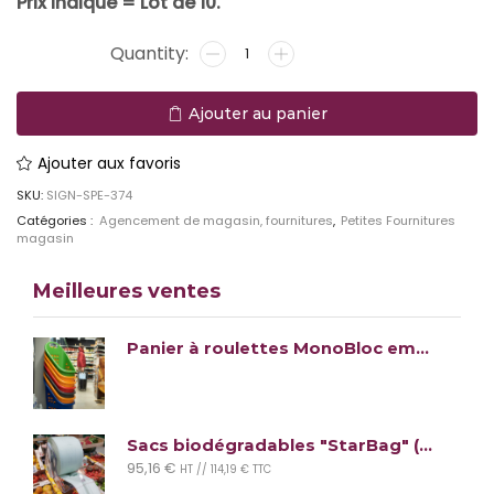
Prix indiqué = Lot de 10.
Ajouter aux favoris
SKU:
SIGN-SPE-374
Catégories :
Agencement de magasin, fournitures
,
Petites Fournitures
magasin
Meilleures ventes
Panier à roulettes MonoBloc empilable
Sacs biodégradables "StarBag" (lot de 1900 sacs)
95,16
€
HT //
114,19
€
TTC