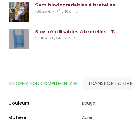
Sacs biodégradables à bretelles (lot de 2400 sacs)
109,25
€
HT //
131,10
€
TTC
Sacs réutilisables à bretelles - Taille Maxi
37,16
€
HT //
44,59
€
TTC
TRANSPORT & LIVRA
Couleurs
Rouge
Matière
Acier