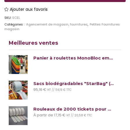
Ajouter aux favoris
SKU:
SCEL
Catégories :
Agencement de magasin, fournitures
,
Petites Fournitures
magasin
Meilleures ventes
Panier à roulettes MonoBloc empilable
Sacs biodégradables "StarBag" (lot de 1900 sacs)
95,16
€
HT //
114,19
€
TTC
Rouleaux de 2000 tickets pour distributeur - Gestion file d'attente - 5 couleurs au choix
À partir de
17,15
€
HT //
20,58
€
TTC