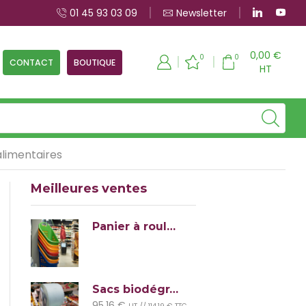
01 45 93 03 09
Newsletter
Frais de port offerts dès 500 €HT d'achat
0,00
€
0
0
CONTACT
BOUTIQUE
HT
limentaires
Meilleures ventes
Panier à roulettes MonoBloc empilable
Sacs biodégradables "StarBag" (lot de 1900 sacs)
95,16
€