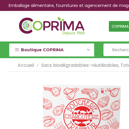
Emballage alimentaire, fournitures et agencement de mag
Livraison Express 24h/48h ou Livraison J+5
COPRIMA
Boutique COPRIMA
Accueil
Sacs biodégradables-réutilisables, Tot
/