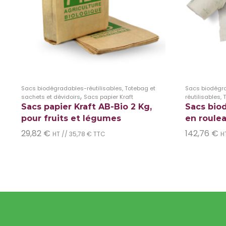
Sacs biodégradables-réutilisables, Totebag et
Sacs biodégr
,
sachets et dévidoirs
Sacs papier Kraft
réutilisables,
Sacs papier Kraft AB-Bio 2 Kg,
Sacs biod
pour fruits et légumes
en roulea
29,82
€
142,76
€
HT //
35,78
€
TTC
H