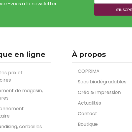
ivez-vous à la newsletter
que en ligne
À propos
COPRIMA
tes prix et
oires
Sacs biodégradables
ment de magasin,
Créa & Impression
ures
Actualités
ionnement
Contact
taire
Boutique
dising, corbeilles