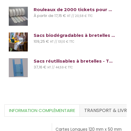
Rouleaux de 2000 tickets pour distributeur - Gestion file d'attente - 5 couleurs au choix
À partir de
17,15
€
HT //
20,58
€
TTC
Sacs biodégradables à bretelles (lot de 2400 sacs)
109,25
€
HT //
131,10
€
TTC
Sacs réutilisables à bretelles - Taille Maxi
37,16
€
HT //
44,59
€
TTC
TRANSPORT & LIVRA
Cartes Longues 120 mm x 50 mm