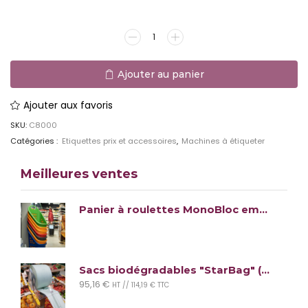
Ajouter aux favoris
SKU:
C8000
Catégories :
Etiquettes prix et accessoires
,
Machines à étiqueter
Meilleures ventes
Panier à roulettes MonoBloc empilable
Sacs biodégradables "StarBag" (lot de 1900 sacs)
95,16
€
HT //
114,19
€
TTC