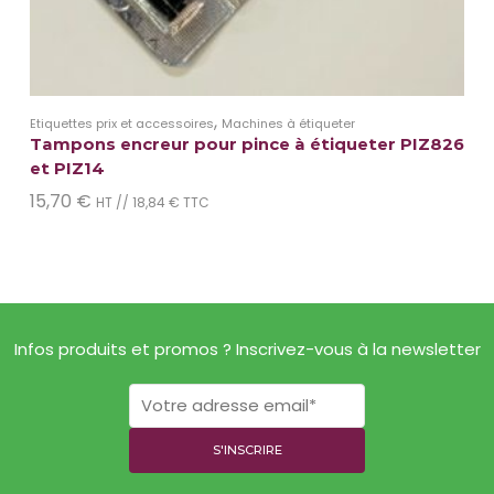
,
Etiquettes prix et accessoires
Machines à étiqueter
Tampons encreur pour pince à étiqueter PIZ826
et PIZ14
15,70
€
HT //
18,84
€
TTC
Infos produits et promos ? Inscrivez-vous à la newsletter